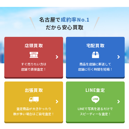
名古屋で
成約率No.1
だから安心買取
店頭買取
宅配買取
すぐ売りたい方は
商品を店舗に郵送して
店舗で直接査定！
店舗に行く時間を短縮！
出張買取
LINE査定
査定商品が大きかったり
LINEで写真を送るだけで
数が多い場合はご自宅査定！
スピーディーな査定！