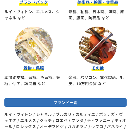
ブランドバック
美術品・絵画・骨董品
ルイ・ヴィトン、エルメス、シ
額装、軸装、日本画、洋画、原
ャネル など
画、版画、陶芸品 など
着物・呉服
その他
本加賀友禅、留袖、色留袖、振
楽器、パソコン、電化製品、毛
袖、付下、訪問着 など
皮、10万円金貨 など
ブランド一覧
ルイ・ヴィトン / シャネル / ブルガリ / カルティエ / ボッテガ・ヴ
ェネタ / エルメス / グッチ / ロエベ / プラダ / ティファニー / ディオ
ール / ロレックス / オーデマピゲ / ガガミラノ / ウブロ / パネライ /