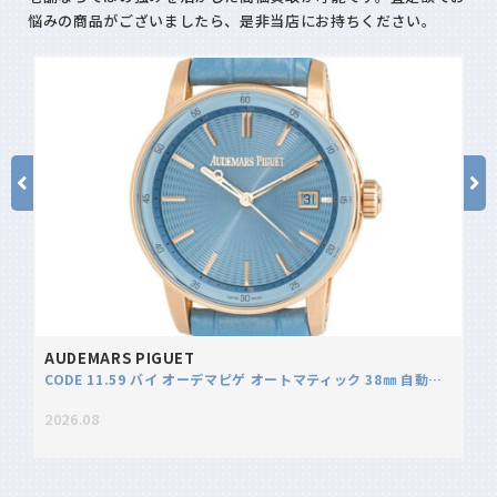
悩みの商品がございましたら、是非当店にお持ちください。
AUDEMARS PIGUET
NI
CODE 11.59 バイ オーデマピゲ オートマティック 38㎜ 自動巻 77410OR.OO.A344CR.01 K18PG ブルー文字盤
2026.08
20
0