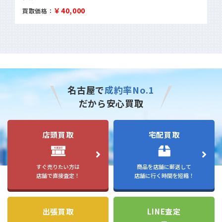
￥95,000
買取価格：
名古屋で
成約率No.1
だから安心買取
店頭買取
宅配買取
すぐ売りたい方は
商品を店舗に郵送して
店舗で直接査定！
店舗に行く時間を短縮！
出張買取
LINE査定