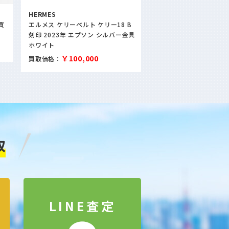
HERMES
HERMES
買
エルメス ケリーベルト ケリー18 B
エルメス カレ90 LAZY
刻印 2023年 エプソン シルバー金具
LEOPARDESSES レ
ホワイト
ド 003779S スカーフ
￥100,000
￥28,000
買取価格：
買取価格：
取
LINE査定