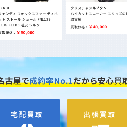
FENDI
クリスチャンルブタン
フェンディ フォックスファー ティペ
ハイカットスニーカー スタッズの
ット ストール ショール FNL139
取実績
A1JG F11D3 毛皮 シルク
￥40,000
買取価格：
￥50,000
買取価格：
名古屋で
成約率No.1
だから安心買
宅配買取
出張買取