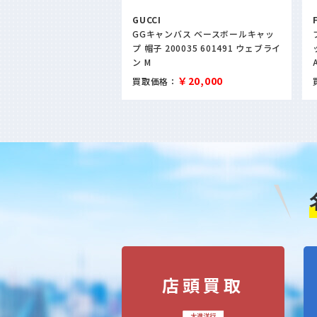
ITTON
GUCCI
 ショルダーストラップ モ
GGキャンバス ベースボールキャッ
ンバス J02487
プ 帽子 200035 601491 ウェブライ
ン M
￥75,000
￥20,000
買取価格：
店頭買取