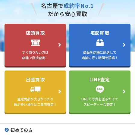
名古屋で
成約率No.1
だから安心買取
店頭買取
宅配買取
すぐ売りたい方は
商品を店舗に郵送して
店舗で直接査定！
店舗に行く時間を短縮！
出張買取
LINE査定
査定商品が大きかったり
LINEで写真を送るだけで
数が多い場合はご自宅査定！
スピーディーな査定！
初めての方