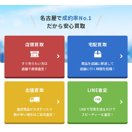
名古屋で
成約率No.1
だから安心買取
店頭買取
宅配買取
すぐ売りたい方は
商品を店舗に郵送して
店舗で直接査定！
店舗に行く時間を短縮！
出張買取
LINE査定
査定商品が大きかったり
LINEで写真を送るだけで
数が多い場合はご自宅査定！
スピーディーな査定！