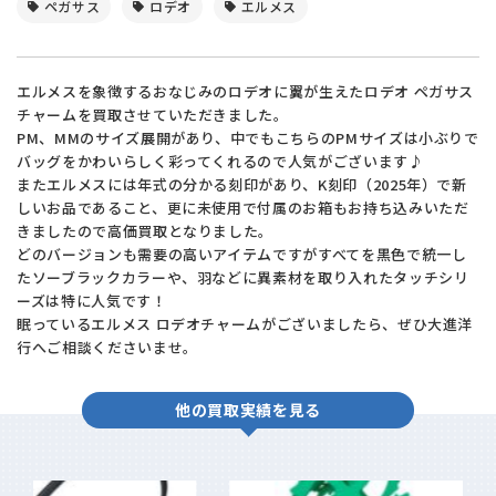
ペガサス
ロデオ
エルメス
エルメスを象徴するおなじみのロデオに翼が生えたロデオ ペガサス
チャームを買取させていただきました。
PM、MMのサイズ展開があり、中でもこちらのPMサイズは小ぶりで
バッグをかわいらしく彩ってくれるので人気がございます♪
またエルメスには年式の分かる刻印があり、K刻印（2025年）で新
しいお品であること、更に未使用で付属のお箱もお持ち込みいただ
きましたので高価買取となりました。
どのバージョンも需要の高いアイテムですがすべてを黒色で統一し
たソーブラックカラーや、羽などに異素材を取り入れたタッチシリ
ーズは特に人気です！
眠っているエルメス ロデオチャームがございましたら、ぜひ大進洋
行へご相談くださいませ。
他の買取実績を見る