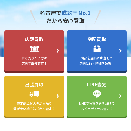
名古屋で
成約率No.1
だから安心買取
店頭買取
宅配買取
すぐ売りたい方は
商品を店舗に郵送して
店舗で直接査定！
店舗に行く時間を短縮！
出張買取
LINE査定
査定商品が大きかったり
LINEで写真を送るだけで
数が多い場合はご自宅査定！
スピーディーな査定！