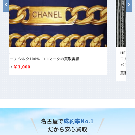
HERMES
エルメス カレジェアン カレ140「Les Cles Bandana レクレ
バンダナ」カシシル 大判ストール
￥80,000
買取価格：
名古屋で
成約率No.1
だから安心買取