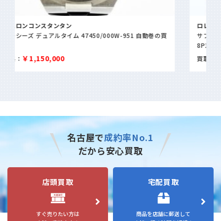
ロレックス
買
サブマリーナデイト 青サブ コンビ 116613LB
8P195262
￥1,100,000
買取価格：
名古屋で
成約率No.1
だから安心買取
店頭買取
宅配買取
すぐ売りたい方は
商品を店舗に郵送して