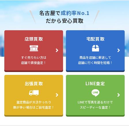
名古屋で
成約率No.1
だから安心買取
店頭買取
宅配買取
すぐ売りたい方は
商品を店舗に郵送して
店舗で直接査定！
店舗に行く時間を短縮！
出張買取
LINE査定
査定商品が大きかったり
LINEで写真を送るだけで
数が多い場合はご自宅査定！
スピーディーな査定！