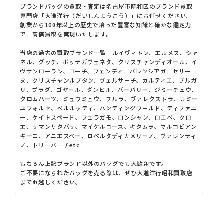
ブランドバッグの買取・査定は名古屋市昭和区のブランド買取
専門店「大進洋行（だいしんようこう）」にお任せください。
創業から100年以上の歴史で培った豊富な知識と確かな鑑定力
で、高価買取を実現いたします。
当店の過去の買取ブランド一覧：ルイヴィトン、エルメス、シャ
ネル、グッチ、ボッテガヴェネタ、クリスチャンディオール、イ
ヴサンローラン、コーチ、フェンディ、バレンシアガ、セリー
ヌ、クリスチャンルブタン、ヴェルサーチ、カルティエ、ブルガ
リ、プラダ、ゴヤール、ダンヒル、バーバリー、ジミーチュウ、
クロムハーツ、ミュウミュウ、フルラ、ヴァレクストラ、カミー
ユフォルネ、ベルルッティ、ハンティングワールド、ティファニ
ー、ケイトスペード、フェラガモ、ロンシャン、ロエベ、クロ
エ、サマンサタバサ、マイケルコース、キタムラ、マルコビアン
キーニ、アニエスベー、ロベルタディカメリーノ、ヴァレンティ
ノ、トリーバーチetc…
もちろん上記ブランド以外のバッグでも大歓迎です。
ご不要になられたバッグを売る際は、ぜひ大進洋行昭和買取店
までお越しください。