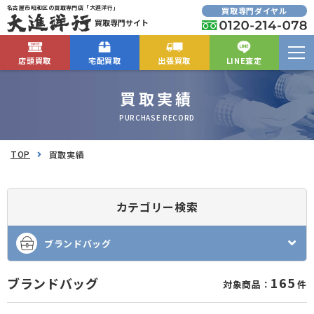
名古屋市昭和区の買取専門店「大進洋行」
買取専門ダイヤル
買取専門サイト
店頭買取
宅配買取
出張買取
LINE査定
買取実績
PURCHASE RECORD
TOP
買取実績
カテゴリー検索
ブランドバッグ
165
ブランドバッグ
対象商品：
件