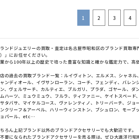
1
2
3
4
ランドジュエリーの買取・査定は名古屋市昭和区のブランド買取専
）」にお任せください。
業から100年以上の歴史で培った豊富な知識と確かな鑑定力で、高
店の過去の買取ブランド一覧：ルイヴィトン、エルメス、シャネル
ャンディオール、イヴサンローラン、コーチ、フェンディ、バレン
ン、ヴェルサーチ、カルティエ、ブルガリ、プラダ、ゴヤール、ダ
ムハーツ、ミュウミュウ、フルラ、ティファニー、ケイトスペード
サタバサ、マイケルコース、ヴァレンティノ、トリーバーチ、ジョ
ンクリーフ＆アーペル、ハリーウィンストン、ブシュロン、モーブ
ョパール、etc…
ちろん上記ブランド以外のブランドアクセサリーでも大歓迎です。
不要になられたブランドアクセサリーを売る際は、ぜひ大進洋行昭