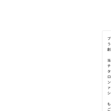
ブ
う
創
当
チ
タ
ロ
ン
ァ
シ
も
ご