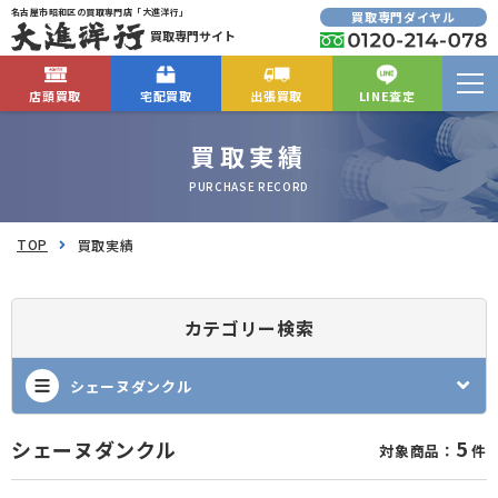
名古屋市昭和区の買取専門店「大進洋行」
買取専門ダイヤル
買取専門サイト
店頭買取
宅配買取
出張買取
LINE査定
買取実績
PURCHASE RECORD
TOP
買取実績
カテゴリー検索
シェーヌダンクル
5
シェーヌダンクル
対象商品：
件